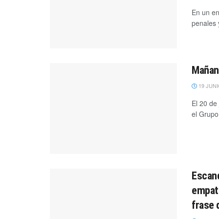
En un en
penales y
Mañana
19 JUNI
El 20 de
el Grupo
Escand
empate
frase 