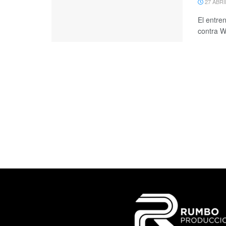
27 ABRI
El entren
contra We