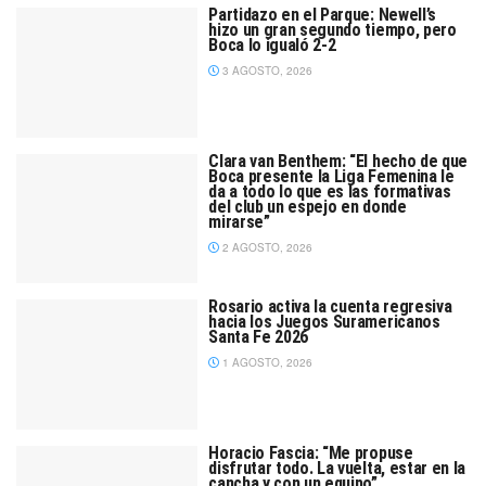
Partidazo en el Parque: Newell’s
hizo un gran segundo tiempo, pero
Boca lo igualó 2-2
3 AGOSTO, 2026
Clara van Benthem: “El hecho de que
Boca presente la Liga Femenina le
da a todo lo que es las formativas
del club un espejo en donde
mirarse”
2 AGOSTO, 2026
Rosario activa la cuenta regresiva
hacia los Juegos Suramericanos
Santa Fe 2026
1 AGOSTO, 2026
Horacio Fascia: “Me propuse
disfrutar todo. La vuelta, estar en la
cancha y con un equipo”