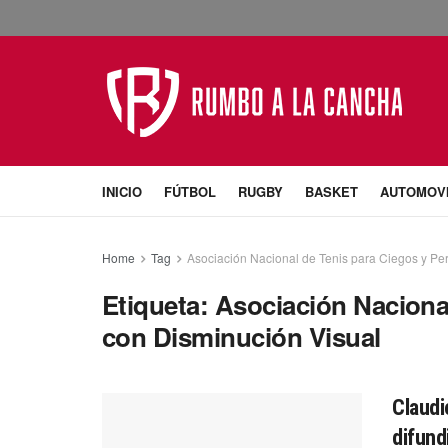
INICIO
FÚTBOL
RUGBY
BASKET
AUTOMOV
Home
Tag
Asociación Nacional de Tenis para Ciegos y Pe
Etiqueta:
Asociación Naciona
con Disminución Visual
Claudi
difund