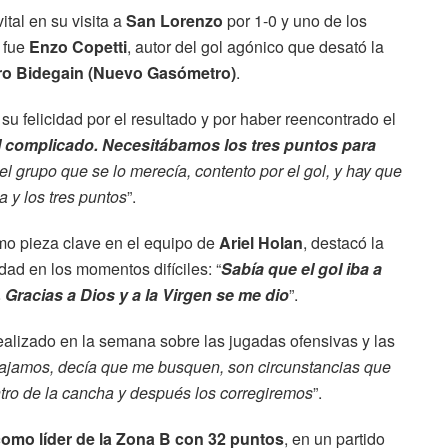
vital en su visita a
San Lorenzo
por 1-0 y uno de los
 fue
Enzo Copetti
, autor del gol agónico que desató la
ro Bidegain (Nuevo Gasómetro)
.
 su felicidad por el resultado y por haber reencontrado el
l complicado. Necesitábamos los tres puntos para
el grupo que se lo merecía, contento por el gol, y hay que
 y los tres puntos
”.
mo pieza clave en el equipo de
Ariel Holan
, destacó la
dad en los momentos difíciles: “
Sabía que el gol iba a
. Gracias a Dios y a la Virgen se me dio
”.
realizado en la semana sobre las jugadas ofensivas y las
bajamos, decía que me busquen, son circunstancias que
ntro de la cancha y después los corregiremos
”.
como líder de la Zona B con 32 puntos
, en un partido