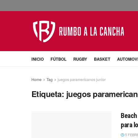
INICIO
FÚTBOL
RUGBY
BASKET
AUTOMOV
Home
Tag
juegos paramericanos junior
Etiqueta:
juegos paramerican
Beach 
para l
5 FEBRE