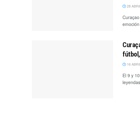
28 ABRI
Curaçao 
emoción y
Curaça
fútbol
16 ABRI
El 9 y 1
leyendas 