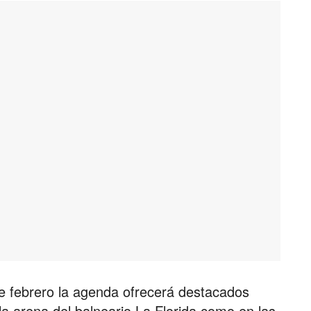
de febrero la agenda ofrecerá destacados
la arena del balneario La Florida como en las