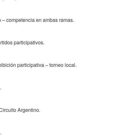
io – competencia en ambas ramas.
tidos participativos.
bición participativa – torneo local.
.
Circuito Argentino.
.