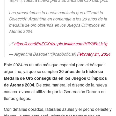
🥇🇦🇷 Nuestra nueva piel a 20 años del Oro Olímpico
Les presentamos la nueva camiseta que utilizará la
Selección Argentina en homenaje a los 20 años de la
medalla de oro obtenida en los Juegos Olímpicos en
Atenas 2004.
🔗
https://t.co/8EnZCXrfzu
pic.twitter.com/HfY8FeLk1g
— Argentina Básquet (@cabboficial)
February 21, 2024
Este 2024 es un año más que especial para el básquet
argentino, ya que se cumplen
20 años de la histórica
Medalla de Oro conseguida en los Juegos Olímpicos
de Atenas 2004
. De esta manera, el diseño de la nueva
casaca evoca al utilizado por la Generación Dorada en
tierras griegas.
Con detalles dorados, laterales azules y el pecho celeste y
blanco, la camiseta será utilizada por primera vez en