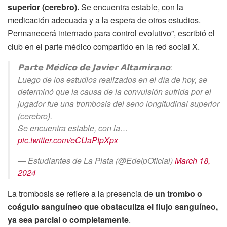
superior (cerebro).
Se encuentra estable, con la
medicación adecuada y a la espera de otros estudios.
Permanecerá internado para control evolutivo”, escribió el
club en el parte médico compartido en la red social X.
𝗣𝗮𝗿𝘁𝗲 𝗠𝗲́𝗱𝗶𝗰𝗼 𝗱𝗲 𝗝𝗮𝘃𝗶𝗲𝗿 𝗔𝗹𝘁𝗮𝗺𝗶𝗿𝗮𝗻𝗼:
Luego de los estudios realizados en el día de hoy, se
determinó que la causa de la convulsión sufrida por el
jugador fue una trombosis del seno longitudinal superior
(cerebro).
Se encuentra estable, con la…
pic.twitter.com/eCUaPtpXpx
— Estudiantes de La Plata (@EdelpOficial)
March 18,
2024
La trombosis se refiere a la presencia de
un trombo o
coágulo sanguíneo que obstaculiza el flujo sanguíneo,
ya sea parcial o completamente
.