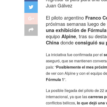
Juan Gálvez
El piloto argentino
Franco C
próximas semanas luego de 
una exhibición de
Fórmula
equipo
Alpine
, tras su dest
China
donde
consiguió su 
La iniciativa fue confirmada por el
s
aseguró, que se mantienen conversac
país: “
Posiblemente el mes próximo
de ver con Alpine y con el equipo d
Fórmula 1
”.
La posible llegada del piloto de 22 
internacional, ya que las
carreras p
conflictos bélicos,
lo que dejó una 