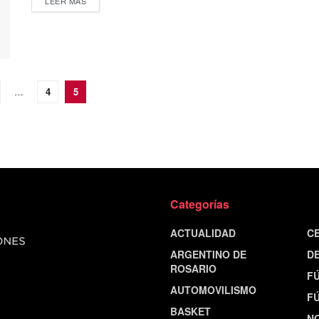
LEER MÁS
…
4
5
Categorías
ACTUALIDAD
C
ARGENTINO DE
D
ROSARIO
F
AUTOMOVILISMO
F
BASKET
N