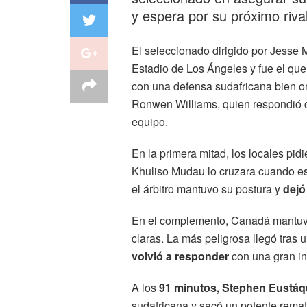
y espera por su próximo rival
El seleccionado dirigido por Jesse 
Estadio de Los Ángeles y fue el qu
con una defensa sudafricana bien o
Ronwen Williams, quien respondió c
equipo.
En la primera mitad, los locales pid
Khuliso Mudau lo cruzara cuando est
el árbitro mantuvo su postura y
dejó
En el complemento, Canadá mantuvo 
claras. La más peligrosa llegó tras 
volvió a responder
con una gran in
A los
91 minutos, Stephen Eustáq
sudafricana y sacó un potente remat