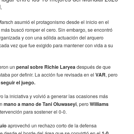
.
Marsch asumió el protagonismo desde el inicio en el
e más buscó romper el cero. Sin embargo, se encontró
rganizada y con una sólida actuación del arquero
ada vez que fue exigido para mantener con vida a su
ieron un
penal sobre Richie Laryea
después de que
aba por definir. La acción fue revisada en el
VAR
, pero
 seguir el juego.
la iniciativa y volvió a generar las ocasiones más
un
mano a mano de Tani Oluwaseyi
, pero
Williams
tervención para sostener el 0-0.
uio
aprovechó un rechazo corto de la defensa
e desde el borde del área que se convirtió en el
1-0