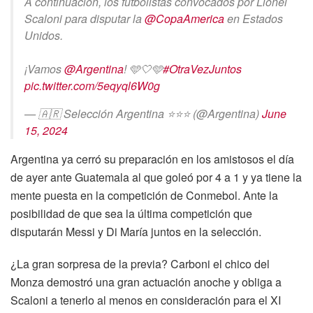
A continuación, los futbolistas convocados por Lionel
Scaloni para disputar la
@CopaAmerica
en Estados
Unidos.
¡Vamos
@Argentina
! 🩵🤍🩵
#OtraVezJuntos
pic.twitter.com/5eqyql6W0g
— 🇦🇷 Selección Argentina ⭐⭐⭐ (@Argentina)
June
15, 2024
Argentina ya cerró su preparación en los amistosos el día
de ayer ante Guatemala al que goleó por 4 a 1 y ya tiene la
mente puesta en la competición de Conmebol. Ante la
posibilidad de que sea la última competición que
disputarán Messi y Di María juntos en la selección.
¿La gran sorpresa de la previa? Carboni el chico del
Monza demostró una gran actuación anoche y obliga a
Scaloni a tenerlo al menos en consideración para el XI