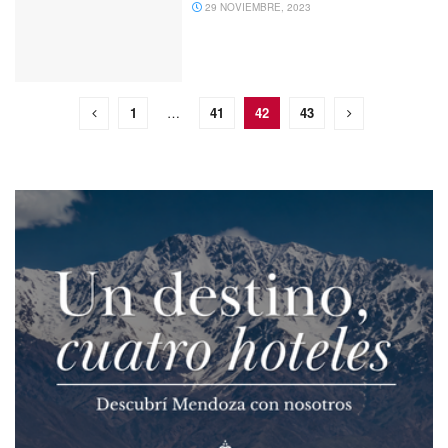
29 NOVIEMBRE, 2023
1
…
41
42
43