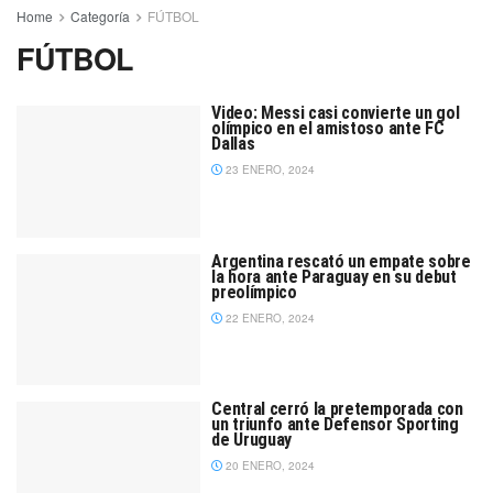
Home
Categoría
FÚTBOL
FÚTBOL
Video: Messi casi convierte un gol
olímpico en el amistoso ante FC
Dallas
23 ENERO, 2024
Argentina rescató un empate sobre
la hora ante Paraguay en su debut
preolímpico
22 ENERO, 2024
Central cerró la pretemporada con
un triunfo ante Defensor Sporting
de Uruguay
20 ENERO, 2024