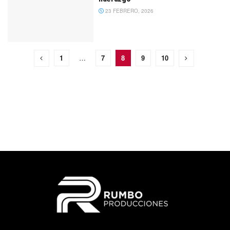
23 FEBRERO, 2026
1
…
7
8
9
10